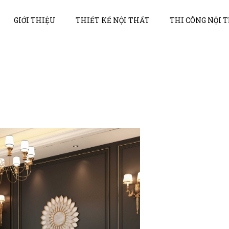
GIỚI THIỆU
THIẾT KẾ NỘI THẤT
THI CÔNG NỘI 