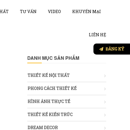
THẤT
TƯ VẤN
VIDEO
KHUYẾN MẠI
LIÊN HỆ
ĐĂNG KÝ
DANH MỤC SẢN PHẨM
THIẾT KẾ NỘI THẤT
PHONG CÁCH THIẾT KẾ
HÌNH ẢNH THỰC TẾ
THIẾT KẾ KIẾN TRÚC
DREAM DECOR