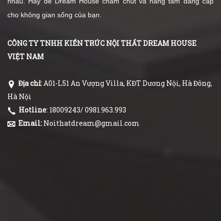
nhau. Hãy để Dream House chăm chút và nâng tầm đẳng cấp
cho không gian sống của bạn.
CÔNG TY TNHH KIẾN TRÚC NỘI THẤT DREAM HOUSE
VIỆT NAM
Địa chỉ:
A01-L51 An Vượng Villa, KĐT Dương Nội, Hà Đông,
Hà Nội
Hotline
: 18009243/ 0981.963.993
Email:
Noithatdream@gmail.com