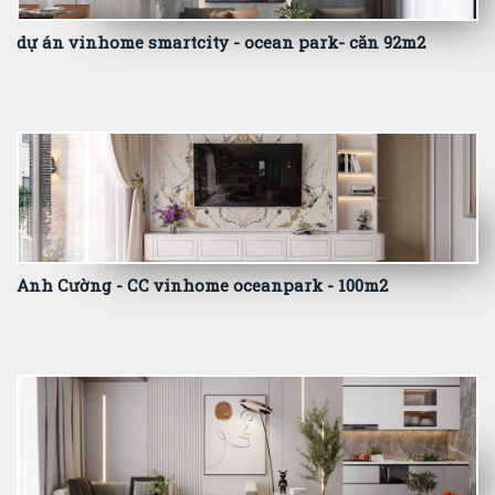
dự án vinhome smartcity - ocean park- căn 92m2
Anh Cường - CC vinhome oceanpark - 100m2